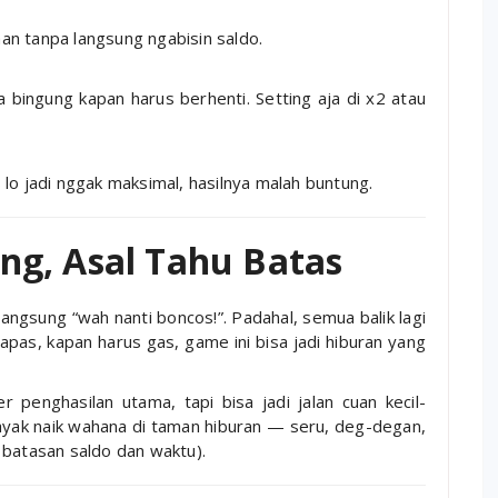
man tanpa langsung ngabisin saldo.
a bingung kapan harus berhenti. Setting aja di x2 atau
s lo jadi nggak maksimal, hasilnya malah buntung.
ng, Asal Tahu Batas
langsung “wah nanti boncos!”. Padahal, semua balik lagi
napas, kapan harus gas, game ini bisa jadi hiburan yang
 penghasilan utama, tapi bisa jadi jalan cuan kecil-
i kayak naik wahana di taman hiburan — seru, deg-degan,
 batasan saldo dan waktu).