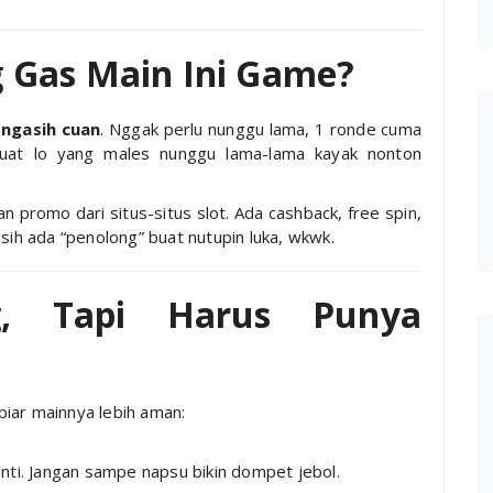
 Gas Main Ini Game?
 ngasih cuan
. Nggak perlu nunggu lama, 1 ronde cuma
buat lo yang males nunggu lama-lama kayak nonton
n promo dari situs-situs slot. Ada cashback, free spin,
asih ada “penolong” buat nutupin luka, wkwk.
, Tapi Harus Punya
iar mainnya lebih aman:
nti. Jangan sampe napsu bikin dompet jebol.