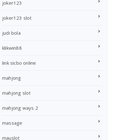
joker123
joker123 slot
judi bola
klikwin88
link sicbo online
mahjong
mahjong slot
mahjong ways 2
massage
mauslot