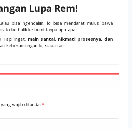
Jangan Lupa Rem!
Kalau bisa ngendaliin, lo bisa mendarat mulus bawa
brak dan balik ke bumi tanpa apa-apa.
! Tapi ingat,
main santai, nikmati prosesnya, dan
 hari keberuntungan lo, siapa tau!
 yang wajib ditandai
*