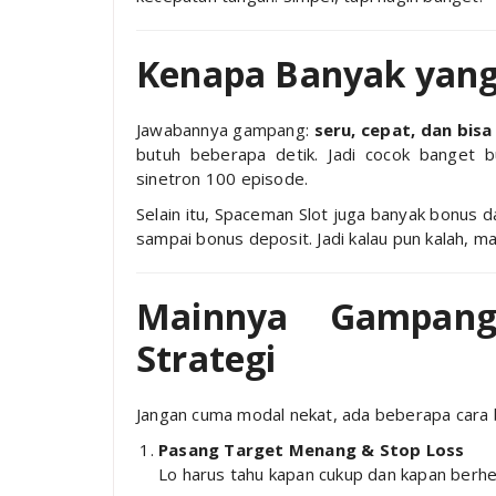
Kenapa Banyak yang
Jawabannya gampang:
seru, cepat, dan bisa
butuh beberapa detik. Jadi cocok banget 
sinetron 100 episode.
Selain itu, Spaceman Slot juga banyak bonus da
sampai bonus deposit. Jadi kalau pun kalah, m
Mainnya Gampang
Strategi
Jangan cuma modal nekat, ada beberapa cara b
Pasang Target Menang & Stop Loss
Lo harus tahu kapan cukup dan kapan berhe