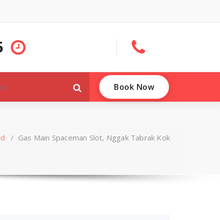
5
Book Now
ed
/
Gas Main Spaceman Slot, Nggak Tabrak Kok