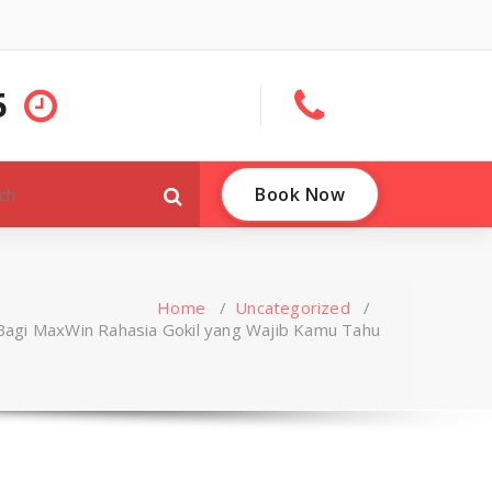
5
Book Now
Home
/
Uncategorized
/
 Bagi MaxWin Rahasia Gokil yang Wajib Kamu Tahu