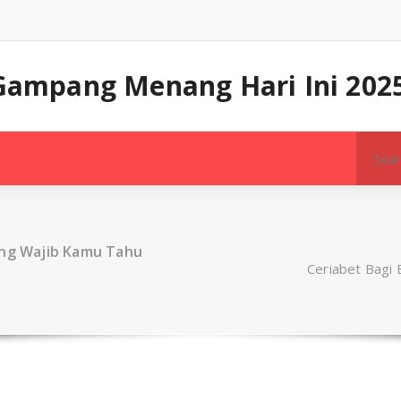
 Gampang Menang Hari Ini 202
Search
for:
ang Wajib Kamu Tahu
Ceriabet Bagi