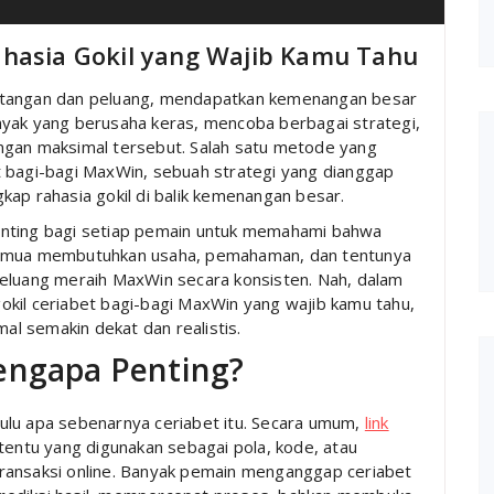
ahasia Gokil yang Wajib Kamu Tahu
ntangan dan peluang, mendapatkan kemenangan besar
nyak yang berusaha keras, mencoba berbagai strategi,
ngan maksimal tersebut. Salah satu metode yang
t bagi-bagi MaxWin, sebuah strategi yang dianggap
 rahasia gokil di balik kemenangan besar.
enting bagi setiap pemain untuk memahami bahwa
i. Semua membutuhkan usaha, pemahaman, dan tentunya
peluang meraih MaxWin secara konsisten. Nah, dalam
 gokil ceriabet bagi-bagi MaxWin yang wajib kamu tahu,
l semakin dekat dan realistis.
engapa Penting?
ulu apa sebenarnya ceriabet itu. Secara umum,
link
tentu yang digunakan sebagai pola, kode, atau
ransaksi online. Banyak pemain menganggap ceriabet