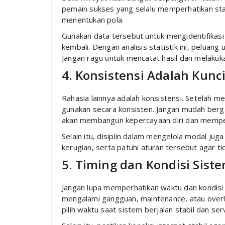
pemain sukses yang selalu memperhatikan sta
menentukan pola.
Gunakan data tersebut untuk mengidentifikasi
kembali. Dengan analisis statistik ini, pelua
Jangan ragu untuk mencatat hasil dan melakuka
4. Konsistensi Adalah Kun
Rahasia lainnya adalah konsistensi. Setelah m
gunakan secara konsisten. Jangan mudah bergan
akan membangun kepercayaan diri dan memper
Selain itu, disiplin dalam mengelola modal j
kerugian, serta patuhi aturan tersebut agar t
5. Timing dan Kondisi Sis
Jangan lupa memperhatikan waktu dan kondisi 
mengalami gangguan, maintenance, atau overlo
pilih waktu saat sistem berjalan stabil dan serv