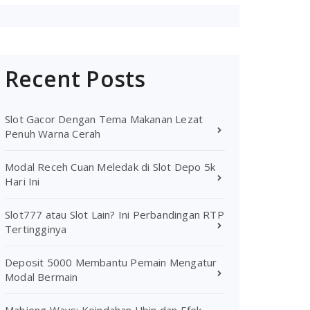
Recent Posts
Slot Gacor Dengan Tema Makanan Lezat
Penuh Warna Cerah
Modal Receh Cuan Meledak di Slot Depo 5k
Hari Ini
Slot777 atau Slot Lain? Ini Perbandingan RTP
Tertingginya
Deposit 5000 Membantu Pemain Mengatur
Modal Bermain