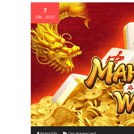
7
Okt, 2025
M4inG0ls
Uncategorized