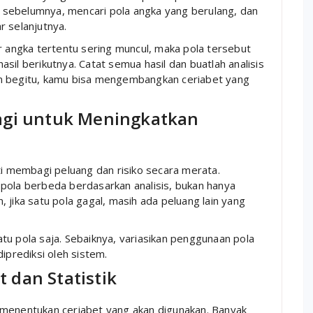
sebelumnya, mencari pola angka yang berulang, dan
r selanjutnya.
r angka tertentu sering muncul, maka pola tersebut
sil berikutnya. Catat semua hasil dan buatlah analisis
an begitu, kamu bisa mengembangkan ceriabet yang
Bagi untuk Meningkatkan
ti membagi peluang dan risiko secara merata.
pola berbeda berdasarkan analisis, bukan hanya
 jika satu pola gagal, masih ada peluang lain yang
satu pola saja. Sebaiknya, variasikan penggunaan pola
iprediksi oleh sistem.
 dan Statistik
 menentukan ceriabet yang akan digunakan. Banyak