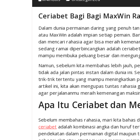
Ceriabet Bagi Bagi MaxWin R
Dalam dunia permainan daring yang penuh ta
atau MaxWin adalah impian setiap pemain. Ba
dan mencari rahasia agar bisa meraih kemena
sedang ramai diperbincangkan adalah ceriabe
mampu membuka peluang besar dan mengungkap
Namun, sebelum kita membahas lebih jauh, p
tidak ada jalan pintas instan dalam dunia in
trik-trik tertentu yang mampu meningkatkan 
artikel ini, kita akan mengupas tuntas rahasia
agar perjalananmu meraih kemenangan maksima
Apa Itu Ceriabet dan M
Sebelum membahas rahasia, mari kita bahas d
ceriabet
adalah kombinasi angka dan huruf ter
pendekatan dalam permainan digital maupun t