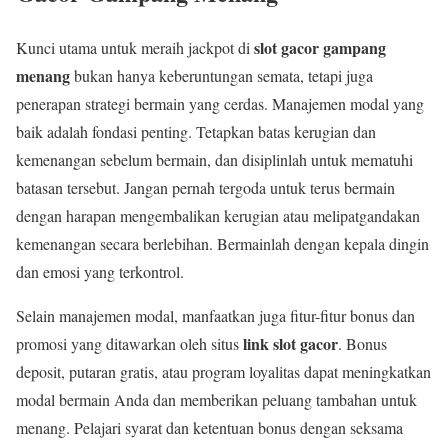
slot gacor gampang
Kunci utama untuk meraih jackpot di
menang
bukan hanya keberuntungan semata, tetapi juga
penerapan strategi bermain yang cerdas. Manajemen modal yang
baik adalah fondasi penting. Tetapkan batas kerugian dan
kemenangan sebelum bermain, dan disiplinlah untuk mematuhi
batasan tersebut. Jangan pernah tergoda untuk terus bermain
dengan harapan mengembalikan kerugian atau melipatgandakan
kemenangan secara berlebihan. Bermainlah dengan kepala dingin
dan emosi yang terkontrol.
Selain manajemen modal, manfaatkan juga fitur-fitur bonus dan
link slot gacor
promosi yang ditawarkan oleh situs
. Bonus
deposit, putaran gratis, atau program loyalitas dapat meningkatkan
modal bermain Anda dan memberikan peluang tambahan untuk
menang. Pelajari syarat dan ketentuan bonus dengan seksama