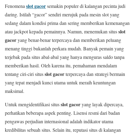
slot gacor
Fenomena
semakin populer di kalangan pecinta judi
daring. Istilah “gacor” sendiri merujuk pada mesin slot yang
sedang dalam kondisi prima dan sering memberikan kemenangan
slot
atau jackpot kepada pemainnya. Namun, menemukan situs
gacor
yang benar-benar terpercaya dan memberikan peluang
menang tinggi bukanlah perkara mudah. Banyak pemain yang
terjebak pada situs abal-abal yang hanya menguras saldo tanpa
memberikan hasil. Oleh karena itu, pemahaman mendalam
slot gacor
tentang ciri-ciri situs
terpercaya dan strategi bermain
yang tepat menjadi kunci utama untuk meraih keuntungan
maksimal.
slot gacor
Untuk mengidentifikasi situs
yang layak dipercaya,
perhatikan beberapa aspek penting. Lisensi resmi dari badan
pengawas perjudian internasional adalah indikator utama
kredibilitas sebuah situs. Selain itu, reputasi situs di kalangan